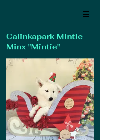
Calinkapark Mintie
Minx "Mintie"